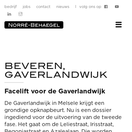
bedrijf
jobs
contact
nieuws
I
volg ons op
BEVEREN,
GAVERLANDWIJK
Facelift voor de Gaverlandwijk
De Gaverlandwijk in Melsele krijgt een
grondige opknapbeurt. Nu is een dossier
ingediend voor de uitvoering van de tweede
fase. Het gaat om de Leliestraat, Irisstraat,
Begoniastraat en Azalealaan. Die worden