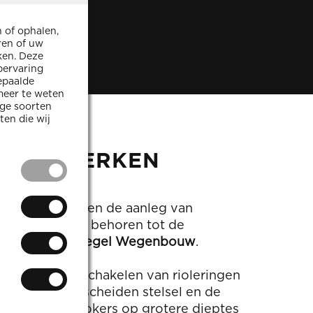
 of ophalen,
ren of uw
ken. Deze
bervaring
epaalde
 meer te weten
ige soorten
ten die wij
RINGSWERKEN
n niet
en, drainages en de aanleg van
 als een
en, zoals het
oleringsstelsels behoren tot de
e in staat om
. U kunt uw
van
Norré-Behaegel Wegenbouw
.
rkiest, voor
dat ze
htwoord zijn,
ken. Deze
e over hoe u
ieuwen en omschakelen van rioleringen
heeft geklikt.
n naar een gescheiden stelsel en de
l
advertenties
llectoren en kokers op grotere dieptes
cties te