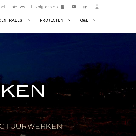
act
nieuws
I
volg ons op
CENTRALES
PROJECTEN
Q&E
RKEN
UCTUURWERKEN