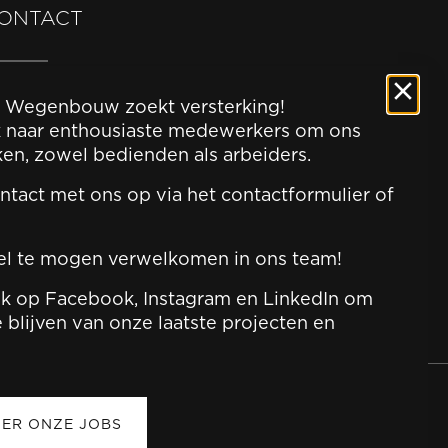
ONTACT
j bieden u steeds gratis en
 Wegenbouw zoekt versterking!
ijblijvend advies.
k naar enthousiaste medewerkers om ons
ken, zowel bedienden als arbeiders.
CONTACTEER ONS
tact met ons op via het contactformulier of
el te mogen verwelkomen in ons team!
ok op Facebook, Instagram en LinkedIn om
 blijven van onze laatste projecten en
VER ONZE JOBS
Norré-Behaegel