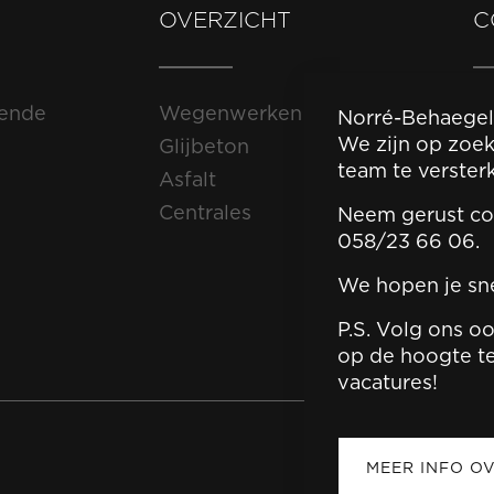
OVERZICHT
C
tende
Wegenwerken
Wi
Norré-Behaegel
vr
We zijn op zoe
Glijbeton
team te verster
Asfalt
Centrales
Neem gerust con
058/23 66 06.
We hopen je sn
P.S. Volg ons o
op de hoogte te
vacatures!
MEER INFO O