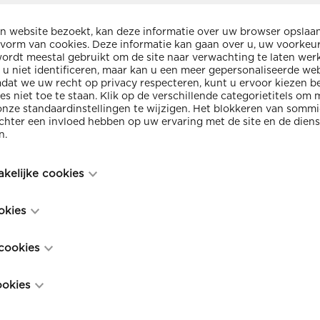
 website bezoekt, kan deze informatie over uw browser opslaan
 vorm van cookies. Deze informatie kan gaan over u, uw voorkeu
ordt meestal gebruikt om de site naar verwachting te laten wer
l u niet identificeren, maar kan u een meer gepersonaliseerde we
at we uw recht op privacy respecteren, kunt u ervoor kiezen b
es niet toe te staan. Klik op de verschillende categorietitels om
nze standaardinstellingen te wijzigen. Het blokkeren van somm
chter een invloed hebben op uw ervaring met de site en de diens
n.
RIOLE
akelijke cookies
zijn noodzakelijk voor het functioneren van de website en kunne
okies
Collectorwerk
 worden in onze systemen. Deze worden meestal alleen ingesteld
ties die door u werden ondernomen inzake een verzoek om dienst
industriële ri
ies, ook gekend als “functionaliteitscookies”, stellen een websit
 uw privacy voorkeuren, inloggen of het invullen van formulieren
activiteiten 
 cookies
in het verleden heeft gemaakt te onthouden, zoals welke taal u ve
stellen dat u op de hoogte wordt gebracht over deze cookies of 
 weerrapporten wenst te zien, of wat uw gebruikersnaam en wac
worden, maar sommige delen van de website zullen dan niet wer
cookies, ook gekend als “prestatiecookies”, verzamelen informati
atisch kan inloggen.
 geen persoonlijk identificeerbare informatie op.
Ook het vern
ookies
ebruikt, zoals welke pagina’s u heeft bezocht en op welke links u 
in dorpskerne
ie kan niet gebruikt worden om u te identificeren. Het is allemaa
volgen uw online activiteit en helpen adverteerders relevantere 
aanleg van co
en daarom geanonimiseerd. Hun enige doel is om de websitefun